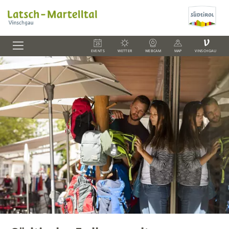
V
EVENTS
WETTER
WEBCAM
MAP
VINSCHGAU