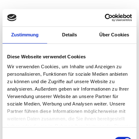
Zustimmung
Details
Über Cookies
Diese Webseite verwendet Cookies
Wir verwenden Cookies, um Inhalte und Anzeigen zu
personalisieren, Funktionen für soziale Medien anbieten
zu können und die Zugriffe auf unsere Website zu
analysieren. Außerdem geben wir Informationen zu Ihrer
Verwendung unserer Website an unsere Partner für
APOTHEKE SONNENBERG
soziale Medien, Werbung und Analysen weiter. Unsere
Hauptplatz 8
Partner führen diese Informationen möglicherweise mit
39021
Latsch
weiteren Daten zusammen, die Sie ihnen bereitgestellt
farmacia.sonnenberg@rolmail.net
haben oder die sie im Rahmen Ihrer Nutzung der Dienste
T
+39 0473 623310
gesammelt haben.
Einwilligungsauswahl