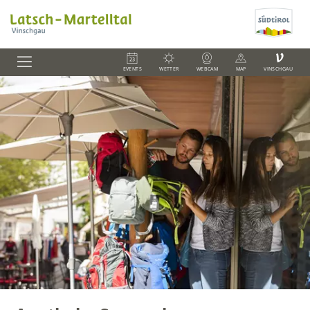
V
EVENTS
WETTER
WEBCAM
MAP
VINSCHGAU