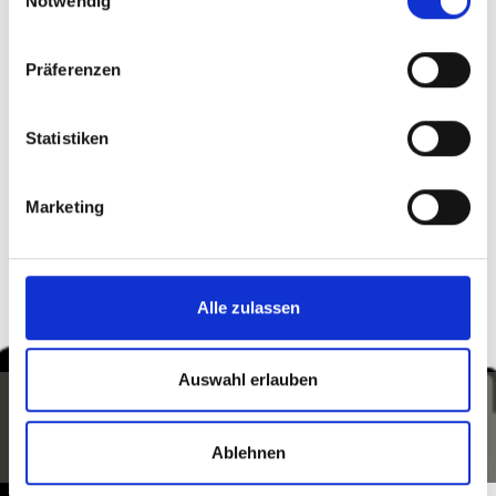
Notwendig
Präferenzen
zurück zur Übersicht
Statistiken
WAR DER INHALT FÜR SIE HILFREICH?
Marketing
Ja
Nein
Alle zulassen
Auswahl erlauben
Ablehnen