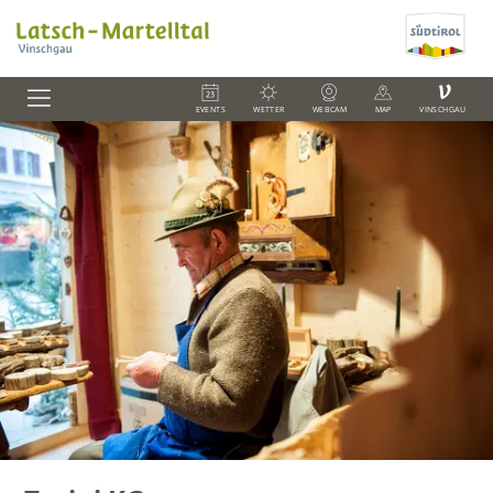
V
EVENTS
WETTER
WEBCAM
MAP
VINSCHGAU