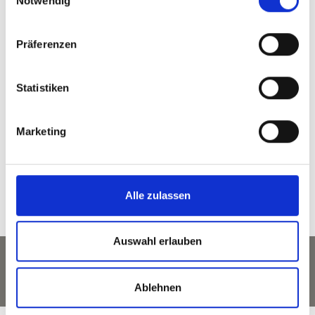
Notwendig
Präferenzen
zurück zur Übersicht
Statistiken
WAR DER INHALT FÜR SIE HILFREICH?
Marketing
Ja
Nein
Alle zulassen
Auswahl erlauben
Ablehnen