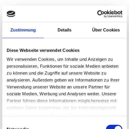
Zustimmung
Details
Über Cookies
Diese Webseite verwendet Cookies
Wir verwenden Cookies, um Inhalte und Anzeigen zu
personalisieren, Funktionen für soziale Medien anbieten
zu können und die Zugriffe auf unsere Website zu
analysieren. Außerdem geben wir Informationen zu Ihrer
Verwendung unserer Website an unsere Partner für
STEINMETZ PAULI EMANUEL
soziale Medien, Werbung und Analysen weiter. Unsere
Industriezone 5E
Partner führen diese Informationen möglicherweise mit
39021
Latsch
weiteren Daten zusammen, die Sie ihnen bereitgestellt
info@pauli-emanuel.com
haben oder die sie im Rahmen Ihrer Nutzung der Dienste
www.pauli-emanuel.com
gesammelt haben.
Einwilligungsauswahl
T
+39 0473 749540