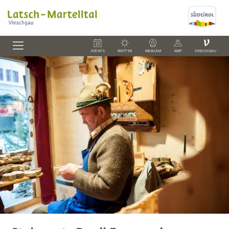
V
EVENTS
WETTER
WEBCAM
MAP
VINSCHGAU