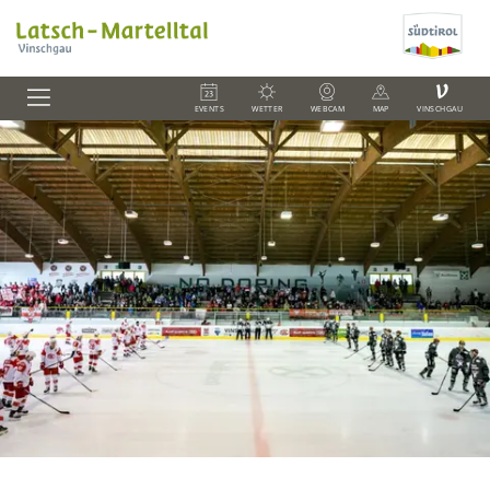
V
EVENTS
WETTER
WEBCAM
MAP
VINSCHGAU