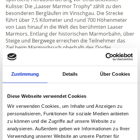
Kulisse: Die „Laaser Marmor Trophy“ zählt zu den
besonderen Bergläufen im Vinschgau. Die Strecke
führt über 7,5 Kilometer und rund 700 Höhenmeter
von Laas hinauf in die Welt des berühmten Laaser
Marmors. Entlang der historischen Marmorbahn, über
Steige und Bergwege erreichen die Teilnehmer das
Ziel beim Marmorbruch oberhalb des Dorfes.
Der regionale Berglauf bietet zwei Kategorien: einen
FIDAL-Wettkampf für Rennklassen und Runcard-
Zustimmung
Details
Über Cookies
Inhaber sowie einen Hobby- und Wanderlauf ohne
sportärztliches Zeugnis. Start ist um 16:00 Uhr in der
Industriestraße in Laas. Organisiert wird die
Veranstaltung vom ASC Laas Raiffeisen.
Diese Webseite verwendet Cookies
Wir verwenden Cookies, um Inhalte und Anzeigen zu
Anmeldungen sind ab 1. Mai möglich. Weitere
personalisieren, Funktionen für soziale Medien anbieten
Informationen unter www.asclaas.com
zu können und die Zugriffe auf unsere Website zu
analysieren. Außerdem geben wir Informationen zu Ihrer
Informationen
Verwendung unserer Website an unsere Partner für
https://www.asclaas.com