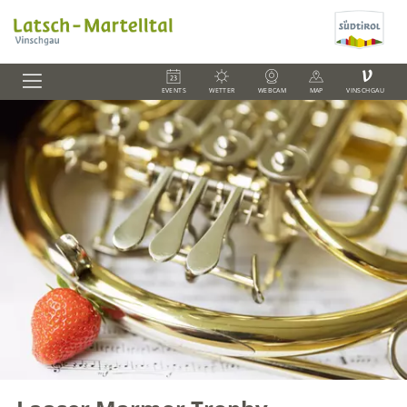
V
EVENTS
WETTER
WEBCAM
MAP
VINSCHGAU