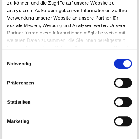
zu können und die Zugriffe auf unsere Website zu
analysieren. Außerdem geben wir Informationen zu Ihrer
Verwendung unserer Website an unsere Partner für
soziale Medien, Werbung und Analysen weiter. Unsere
Partner führen diese Informationen möglicherweise mit
VINSCHGAU CUP POWERED BY AUDI
weiteren Daten zusammen, die Sie ihnen bereitgestellt
Sport
haben oder die sie im Rahmen Ihrer Nutzung der Dienste
gesammelt haben.
Einwilligungsauswahl
21.08. - 23.08.2026
Notwendig
Latsch
Mehr erfahren
Präferenzen
Statistiken
Marketing