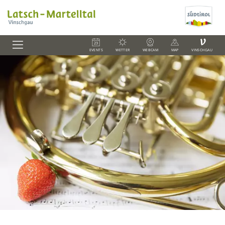
V
EVENTS
WETTER
WEBCAM
MAP
VINSCHGAU