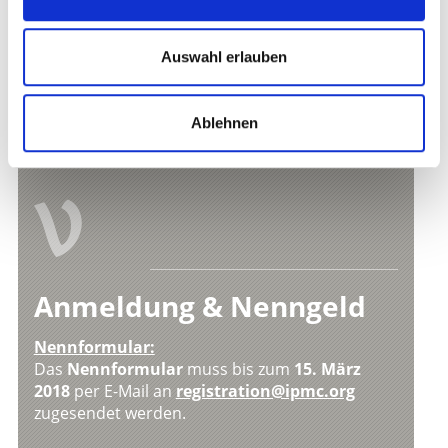
Einzahlers. Die genannten Preise, mit Ausnahme der
Anmeldung für die Mannschaft, beziehen sich auf
Auswahl erlauben
jeweils eine Person. Im Falle eines Rücktritts werden
das Nenngeld und die Gebühren nicht zurückgezahlt.
ZURÜCK ZUR ÜBERSICHTSEITE
Ablehnen
V
Anmeldung & Nenngeld
Nennformular:
Das
Nennformular
muss bis zum
15. März
2018
per E-Mail an
registration@ipmc.org
zugesendet werden.