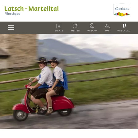
V
EVENTS
WETTER
WEBCAM
MAP
VINSCHGAU