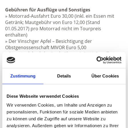
Gebühren für Ausflüge und Sonstiges
» Motorrad-Ausfahrt Euro 30,00 (inkl. ein Essen mit
Getränk; Mautgebühr von Euro 12,00 (Stand
01.05.2017) pro Motorrad nicht im Tourpreis
enthalten)
» Der Vinschger Apfel – Besichtigung der
Obstgenossenschaft MIVOR Euro 5,00
» Die mittelalterliche Stadt Glurns & PUNI Destillerie
Euro 45,00 (inkl. Transport, Stadtführung, ein Essen
mit Getränk, Führung und Verkostung in der PUNI
Destillerie)
Zustimmung
Details
Über Cookies
» Die Gärten von Schloss Trauttmansdorff und die
Kurstadt Meran Euro 40,00 (inkl. Transport, Eintritt
und Führung in den Gärten von Schloss
Diese Webseite verwendet Cookies
Trauttmansdorff)
» Erlebnis Plimaschlucht – Wandern im Nationalpark
Wir verwenden Cookies, um Inhalte und Anzeigen zu
Stilfserjoch Euro 35,00 (inkl. Transport, geführte
personalisieren, Funktionen für soziale Medien anbieten
Wanderung, ein Essen mit Getränk)
zu können und die Zugriffe auf unsere Website zu
» Traditionelles Volksfest auf den Kirchplatz von
analysieren. Außerdem geben wir Informationen zu Ihrer