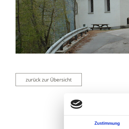
zurück zur Übersicht
WAR DER INH
Zustimmung