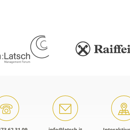
473 62 31 09
info@latsch.it
Interaktiv