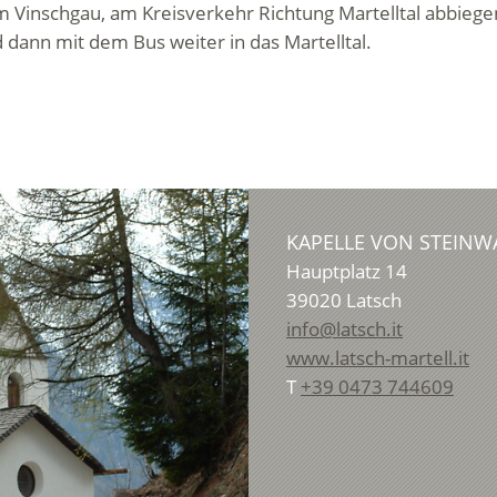
m Vinschgau, am Kreisverkehr Richtung Martelltal abbiege
 dann mit dem Bus weiter in das Martelltal.
KAPELLE VON STEIN
Hauptplatz 14
39020
Latsch
info@latsch.it
www.latsch-martell.it
T
+39 0473 744609