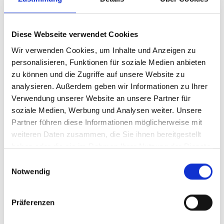
Diese Webseite verwendet Cookies
zurück zur Übersicht
Wir verwenden Cookies, um Inhalte und Anzeigen zu
personalisieren, Funktionen für soziale Medien anbieten
zu können und die Zugriffe auf unsere Website zu
WAR DER INHALT FÜR SIE HILFREICH?
analysieren. Außerdem geben wir Informationen zu Ihrer
Verwendung unserer Website an unsere Partner für
Ja
Nein
soziale Medien, Werbung und Analysen weiter. Unsere
Partner führen diese Informationen möglicherweise mit
weiteren Daten zusammen, die Sie ihnen bereitgestellt
haben oder die sie im Rahmen Ihrer Nutzung der Dienste
gesammelt haben.
Einwilligungsauswahl
Notwendig
Präferenzen