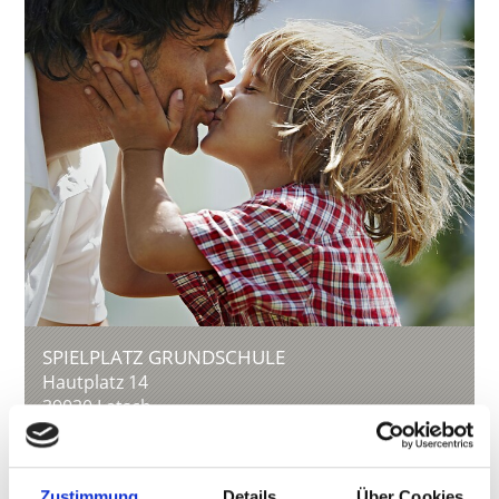
SPIELPLATZ GRUNDSCHULE
Hautplatz 14
39020
Latsch
info@latsch.it
T
0473623109
Zustimmung
Details
Über Cookies