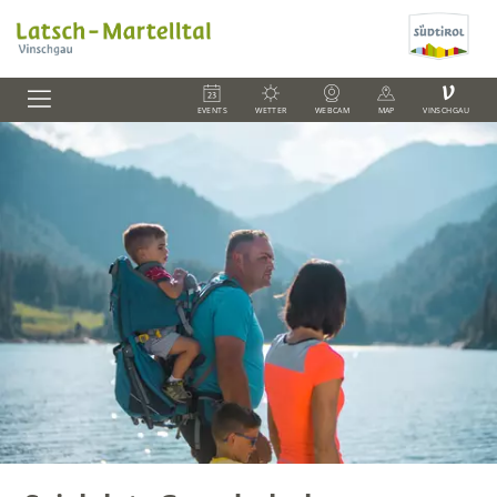
V
EVENTS
WETTER
WEBCAM
MAP
VINSCHGAU