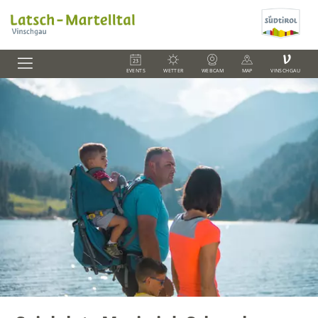
V
EVENTS
WETTER
WEBCAM
MAP
VINSCHGAU