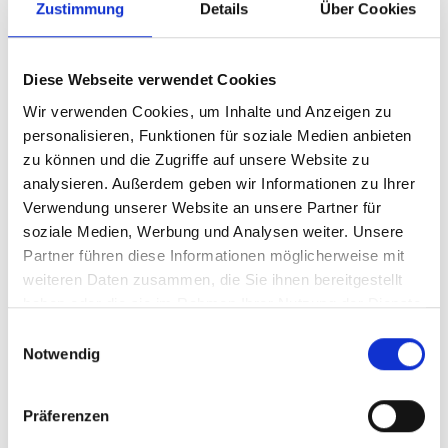
Zustimmung
Details
Über Cookies
Diese Webseite verwendet Cookies
zurück zur Übersicht
Wir verwenden Cookies, um Inhalte und Anzeigen zu
personalisieren, Funktionen für soziale Medien anbieten
zu können und die Zugriffe auf unsere Website zu
WAR DER INHALT FÜR SIE HILFREICH?
analysieren. Außerdem geben wir Informationen zu Ihrer
Verwendung unserer Website an unsere Partner für
Ja
Nein
soziale Medien, Werbung und Analysen weiter. Unsere
Partner führen diese Informationen möglicherweise mit
weiteren Daten zusammen, die Sie ihnen bereitgestellt
haben oder die sie im Rahmen Ihrer Nutzung der Dienste
gesammelt haben.
Einwilligungsauswahl
Notwendig
Präferenzen