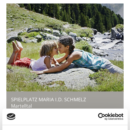
SPIELPLATZ MARIA I.D. SCHMELZ
Martelltal
39021
Martell
info@latsch.it
T
+39 0473 623109