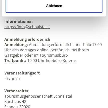
Gehzeiten: 3 – 4 Stunden, 140 hm im Aufstieg und 460
Ablehnen
hm im Abstieg, etwa 8 km, max 15 Teilnehmer.
Informationen
https://info@schnalstal.it
Anmeldung erforderlich
Anmeldung:
Anmeldung erforderlich innerhalb 17.00
Uhr des Vortages online, persönlich, bei ihrem
Gastgeber oder im Tourismusbüro
Treffpunkt:
10.00 Uhr Infobüro Kurzras
Veranstaltungsort
- Schnals
Veranstalter
Tourismusgenossenschaft Schnalstal
Karthaus 42
Schnals 39020