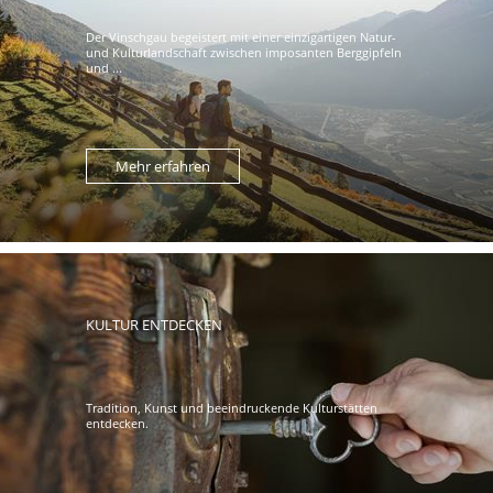
Der Vinschgau begeistert mit einer einzigartigen Natur-
und Kulturlandschaft zwischen imposanten Berggipfeln
und ...
Mehr erfahren
KULTUR ENTDECKEN
Tradition, Kunst und beeindruckende Kulturstätten
entdecken.