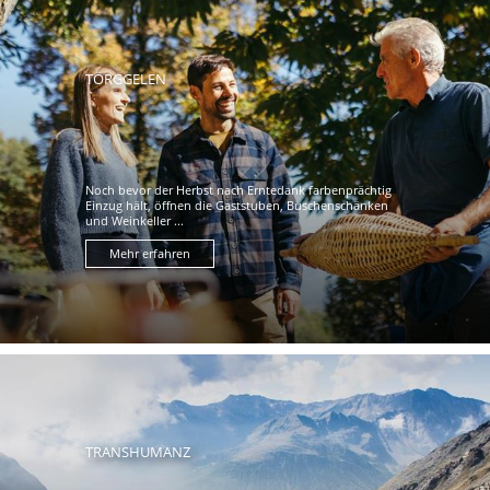
TÖRGGELEN
Noch bevor der Herbst nach Erntedank farbenprächtig
Einzug hält, öffnen die Gaststuben, Buschenschänken
und Weinkeller ...
Mehr erfahren
TRANSHUMANZ