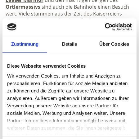
Laaser Marmor
und den mächtigen Bergen des
Ortlermassivs
sind auch die Bahnhöfe einen Besuch
wert. Viele stammen aus der Zeit des Kaiserreichs
Österreich-Ungarn und verknüpfen heute die
Pioniergeschichte des Eisenbahnbaus mit
modernem Bahnkomfort. Im Zuge des
Wiederaufbaus der Vinschger Bahn wurde auch die
Zustimmung
Details
Über Cookies
Bahnhöfe sensibel renoviert. Türen und Fenster
wurden wieder an ihre ursprüngliche Stelle gebracht
und die Bemalung in Rot und Grün aufgegriffen, die
Diese Webseite verwendet Cookies
charakteristisch für die damalige Zeit ist.
Wir verwenden Cookies, um Inhalte und Anzeigen zu
Entlang des Vinschgaus, und teilweise entlang der
personalisieren, Funktionen für soziale Medien anbieten
Strecke der Vinschger Bahn, führt die
Etschradroute
,
zu können und die Zugriffe auf unsere Website zu
ein beliebter Radweg entlang der antiken Straße
Via
analysieren. Außerdem geben wir Informationen zu Ihrer
Claudia Augusta
. Die Strecke ist ideal für Familien
Verwendung unserer Website an unsere Partner für
und mit der
bikemobil Card
lassen sich eine
soziale Medien, Werbung und Analysen weiter. Unsere
panoramareiche Fahrt mit der Vinschger Bahn und
Partner führen diese Informationen möglicherweise mit
gemütliches Radfahren perfekt verbinden.
weiteren Daten zusammen, die Sie ihnen bereitgestellt
ZURÜCK ZUR ÜBERSICHTSEITE
haben oder die sie im Rahmen Ihrer Nutzung der Dienste