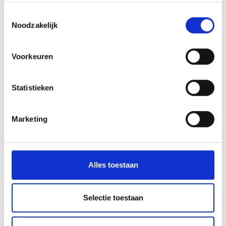
Toestemmingsselectie
TERUG NAAR OVERZICHT
Noodzakelijk
Meer interessante links
Voorkeuren
Statistieken
Marketing
Alles toestaan
Selectie toestaan