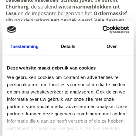
Castelbello/Kastelbell
,
Schloss Juval
, de
burcht
Churburg
, de stralend
witte marmerblokken uit
Lasa
en de imposante bergen van het
Ortlermassief
zijn ook de stations een bezoek waard. Vele daarvan
stammen uit de tijd van het keizerrijk Oostenrijk-
Hongarije en verbinden vandaag de dag de vroege
geschiedenis van de aanleg van spoorwegen met
modern treincomfort. In het kader van de
Toestemming
Details
Over
heropbouw van de Vinschger Bahn zijn ook de
stations fijnzinnig gerenoveerd. Deuren en ramen
zijn op hun oorspronkelijke plaats teruggebracht en
Deze website maakt gebruik van cookies
er is gekozen voor een beschildering in rood en
We gebruiken cookies om content en advertenties te
groen, kenmerkend voor die tijd.
personaliseren, om functies voor social media te bieden
en om ons websiteverkeer te analyseren. Ook delen we
De
Etschradroute
, een populaire fietsroute langs de
informatie over uw gebruik van onze site met onze
antieke weg V
ia Claudia Augusta
, leidt door het dal
Vinschgau en deels langs het traject van de
partners voor social media, adverteren en analyse. Deze
Vinschger Bahn. De route is ideaal voor gezinnen en
partners kunnen deze gegevens combineren met andere
met de
bikemobil Card
kan een panoramarijke rit
informatie die u aan ze heeft verstrekt of die ze hebben
met de Vinschger Bahn perfect worden
verzameld op basis van uw gebruik van hun services.
gecombineerd met een gezellige fietstocht.