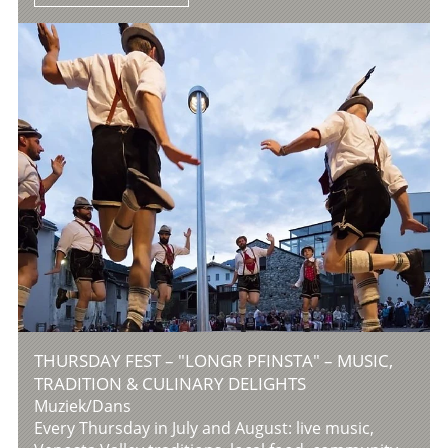
THURSDAY FEST – "LONGR PFINSTA" – MUSIC,
TRADITION & CULINARY DELIGHTS
Muziek/Dans
Every Thursday in July and August: live music,