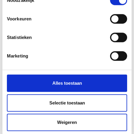
Noodzakelijk
Stilfserjoch
8-8- - 9-8-2026
Voorkeuren
Prad am Stilfserjoch
Meer weten
Statistieken
Marketing
Alles toestaan
Selectie toestaan
Weigeren