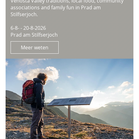
Venosta Valley traditions, local food, community
associations and family fun in Prad am
Stilfserjoch.
6-8- - 20-8-2026
Prad am Stilfserjoch
Meer weten