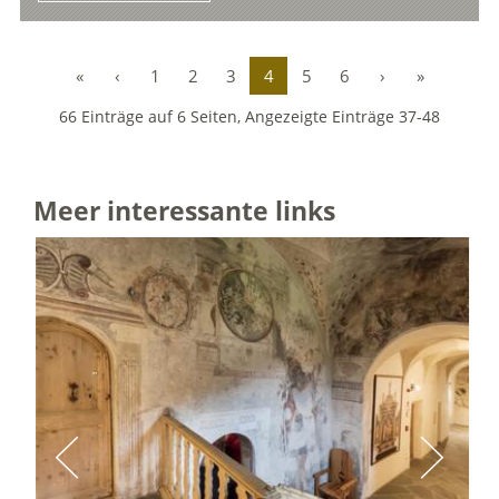
«
‹
1
2
3
4
5
6
›
»
66 Einträge auf 6 Seiten, Angezeigte Einträge 37-48
Meer interessante links