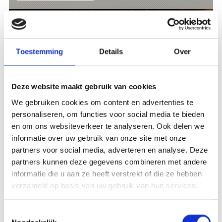
Toestemming
Details
Over
Deze website maakt gebruik van cookies
We gebruiken cookies om content en advertenties te
personaliseren, om functies voor social media te bieden
en om ons websiteverkeer te analyseren. Ook delen we
informatie over uw gebruik van onze site met onze
partners voor social media, adverteren en analyse. Deze
partners kunnen deze gegevens combineren met andere
informatie die u aan ze heeft verstrekt of die ze hebben
COUNTRYFEST IN PRAD
verzameld op basis van uw gebruik van hun services.
Gastronomie/Streekproducten
COUNTRYFEST IN PRAD 2026 🤠 from Friday
evening 08 August to Sunday 09 August 2025 in
Toestemmingsselectie
"Sacramento City", sports field in Prad am