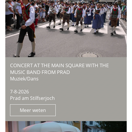
CONCERT AT THE MAIN SQUARE WITH THE
MUSIC BAND FROM PRAD
Muziek/Dans
7-8-2026
Prad am Stilfserjoch
Meer weten