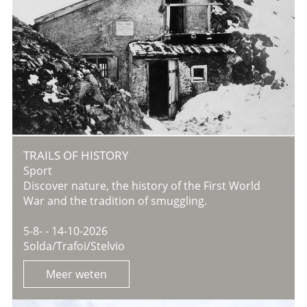
TRAILS OF HISTORY
Sport
Discover nature, the history of the First World
War and the tradition of smuggling.
5-8- - 14-10-2026
Solda/Trafoi/Stelvio
Meer weten