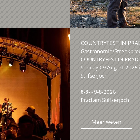
COUNTRYFEST IN PRA
Gastronomie/Streekpro
COUNTRYFEST IN PRAD 20
Sunday 09 August 2025 in
Stilfserjoch
8-8- - 9-8-2026
Prad am Stilfserjoch
Meer weten