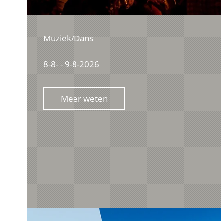
Muziek/Dans
8-8- - 9-8-2026
Meer weten