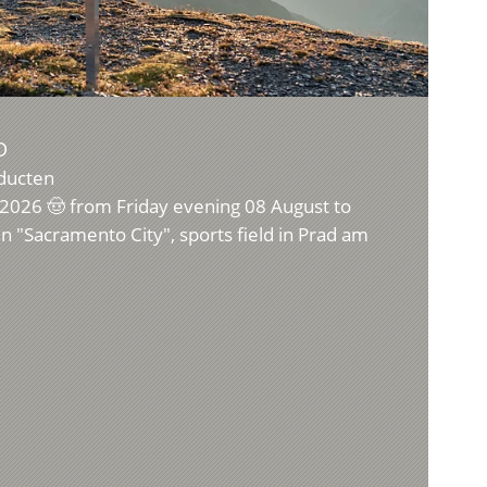
D
ducten
26 🤠 from Friday evening 08 August to
 "Sacramento City", sports field in Prad am