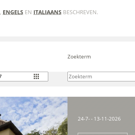
,
ENGELS
EN
ITALIAANS
BESCHREVEN.
Zoekterm
24-7- - 13-11-2026