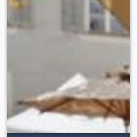
✨ Discovering with the giant - Adventurous excursion for
families
📅 Wednesdays until 26.08.26
Your summer holiday in Vinschgau valley:
https://qrco.de/bgl4Vc
📸 TV Kastelbell-Tschars
#vinschgau #valvenosta #südtirol #suedtirol #altoadige
#southtyrol #deinsommerdeinvinschgau
#latuaestateveralatuavalvenosta #kastelbelltschars #lorgg
#familie #family
TEILEN