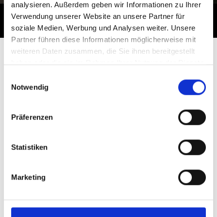
analysieren. Außerdem geben wir Informationen zu Ihrer
Verwendung unserer Website an unsere Partner für
soziale Medien, Werbung und Analysen weiter. Unsere
Partner führen diese Informationen möglicherweise mit
Frisch aus der
weiteren Daten zusammen, die Sie ihnen bereitgestellt
haben oder die sie im Rahmen Ihrer Nutzung der Dienste
Facebook
Twitter
Druckerpresse
gesammelt haben.
Einwilligungsauswahl
Notwendig
LinkedIn
Email
TEILEN
Präferenzen
Whatsapp
Statistiken
Marketing