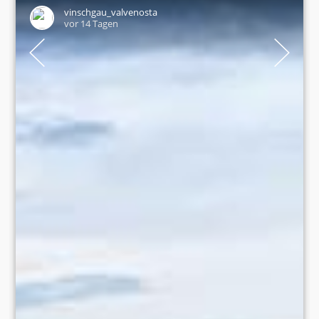
vinschgau_valvenosta
vor 14 Tagen
13 alpine pastures and huts around King Ortler🏔️ From cosy
alpine pastures to high-altitude mountain huts – the Ortler
region offers impressive mountain experiences in the heart
of the Stelvio National Park. Whether it’s a leisurely hike or a
challenging tour – this is where your love of the mountains
really comes to life:
• Düsseldorferhütte
• Kälberalm
• Kanzelhütte
• Madritschhütte
• Bergrestaurant Goldene Traube
• Hintergrathütte
• K2-Hütte Langenstein
• Tabarettahütte
• Julius-Payer-Hütte
• Berglhütte
• Untere Tartscher Alm