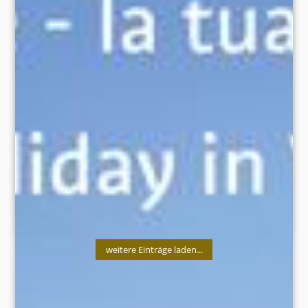
35 years ago, a discovery made history. ❄️⛏️On 19 September
1991, Ötzi was discovered in the Schnalstal valley – an
archaeological sensation. To mark the anniversary, you can
follow in the footsteps of the Iceman: on the weekly Ötzi
Glacier Tour, you’ll hike with mountain guides to the original
discovery site at 3,210 metres.
📸 TG Schnalstal/Thomas Grüner
#vinschgau #valvenosta #südtirol #suedtirol #altoadige
#southtyrol #deinsommerdeinvinschgau
#latuaestateveralatuavalvenosta #schnalstal #valsenales
#ötzi #iceman #gletscher #glacier #ghiacciaio
TEILEN
weitere Einträge laden...