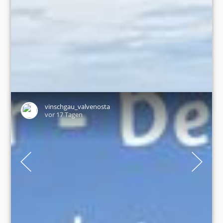
• Furkelhütte
• Obere Stilfser Alm
📸 Vinschgau Marketing/Frieder Blickle/Jana Zischg, TV
Ortlergebiet/Malthe Wöhler
#vinschgau #valvenosta #südtirol #suedtirol #altoadige
TEILEN
vinschgau_valvenosta
vor 17 Tagen