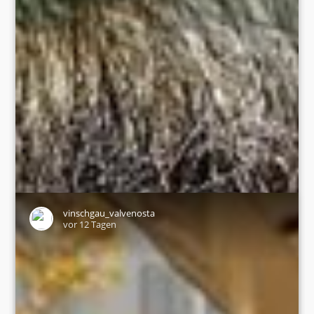
vinschgau_valvenosta
vor 12 Tagen
Ready for a family adventure full of stories and mysteries?👪
Join Lorgg on an exciting hike to the Lime Kiln. Along the way,
you'll discover ancient legends, fun games and fascinating
insights into the art of castle building🏰. A memorable
outdoor experience – including a small gift at the end.