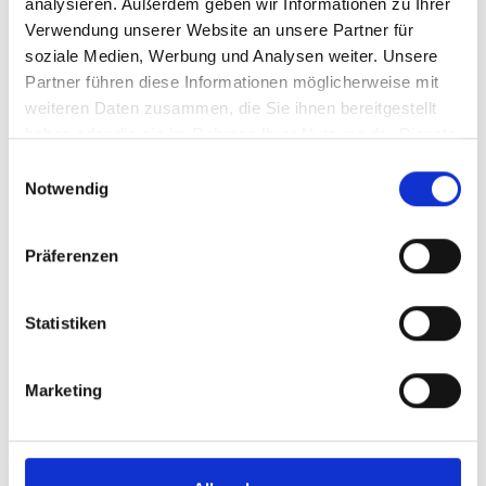
analysieren. Außerdem geben wir Informationen zu Ihrer
Verwendung unserer Website an unsere Partner für
soziale Medien, Werbung und Analysen weiter. Unsere
Partner führen diese Informationen möglicherweise mit
Angebot anfragen
weiteren Daten zusammen, die Sie ihnen bereitgestellt
haben oder die sie im Rahmen Ihrer Nutzung der Dienste
gesammelt haben.
Einwilligungsauswahl
Notwendig
zurück zu den Angeboten
Präferenzen
Weitere interessante Links
Statistiken
Marketing