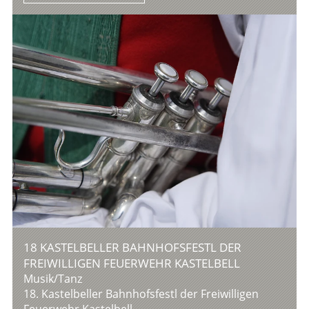
18 KASTELBELLER BAHNHOFSFESTL DER
FREIWILLIGEN FEUERWEHR KASTELBELL
Musik/Tanz
18. Kastelbeller Bahnhofsfestl der Freiwilligen
Feuerwehr Kastelbell