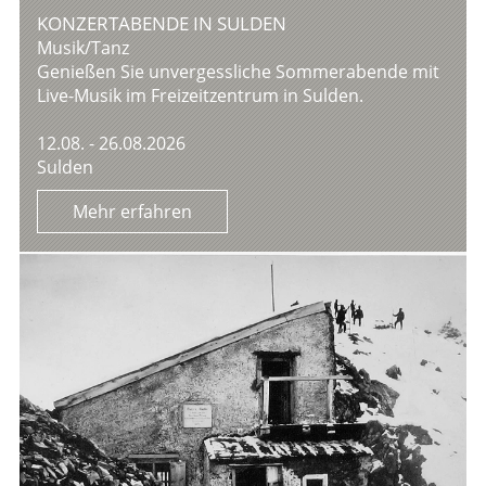
KONZERTABENDE IN SULDEN
Musik/Tanz
Genießen Sie unvergessliche Sommerabende mit
Live-Musik im Freizeitzentrum in Sulden.
12.08. - 26.08.2026
Sulden
Mehr erfahren