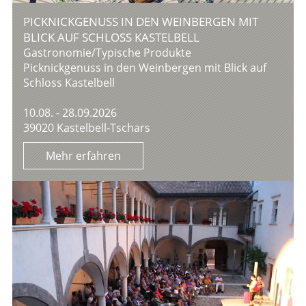
PICKNICKGENUSS IN DEN WEINBERGEN MIT
BLICK AUF SCHLOSS KASTELBELL
Gastronomie/Typische Produkte
Picknickgenuss in den Weinbergen mit Blick auf
Schloss Kastelbell
10.08. - 28.09.2026
39020 Kastelbell-Tschars
Mehr erfahren