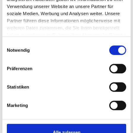
schönsten Plätzen im Nationalpark Stilfserjoch.
Verwendung unserer Website an unsere Partner für
soziale Medien, Werbung und Analysen weiter. Unsere
11.08. - 29.09.2026
Partner führen diese Informationen möglicherweise mit
Nationalpark Stilfserjoch
weiteren Daten zusammen, die Sie ihnen bereitgestellt
haben oder die sie im Rahmen Ihrer Nutzung der Dienste
Mehr erfahren
gesammelt haben.
Einwilligungsauswahl
Notwendig
Präferenzen
Statistiken
Marketing
Alle zulassen