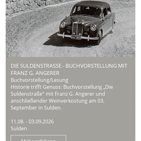
DIE SULDENSTRASSE - BUCHVORSTELLUNG MIT F
RANZ G. ANGERER
Buchvorstellung/Lesung
Historie trifft Genuss: Buchvorstellung „Die
Suldenstraße“ mit Franz G. Angerer und
anschließender Weinverkostung am 03.
September in Sulden.
11.08. - 03.09.2026
Sulden