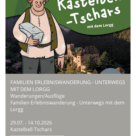
FAMILIEN ERLEBNISWANDERUNG - UNTERWEGS
MIT DEM LORGG
Wanderungen/Ausflüge
Familien Erlebniswanderung - Unterwegs mit dem
Lorgg
29.07. - 14.10.2026
Kastelbell-Tschars