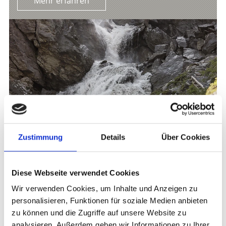
Mehr erfahren
Zustimmung
Details
Über Cookies
Diese Webseite verwendet Cookies
FASZINATION BERGWELTEN - GEFÜHRTE
Wir verwenden Cookies, um Inhalte und Anzeigen zu
WANDERUNG IM NATIONALPARK STILFSERJOCH
personalisieren, Funktionen für soziale Medien anbieten
Sport
zu können und die Zugriffe auf unsere Website zu
Jeden Dienstag geführte Wanderung zu den
analysieren. Außerdem geben wir Informationen zu Ihrer