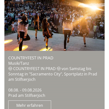
COUNTRYFEST IN PRAD
Musik/Tanz
🤠 COUNTRYFEST IN PRAD 🤠 von Samstag bis
Sonntag in "Sacramento City", Sportplatz in Prad
am Stilfserjoch
08.08. - 09.08.2026
Prad am Stilfserjoch
Mehr erfahren