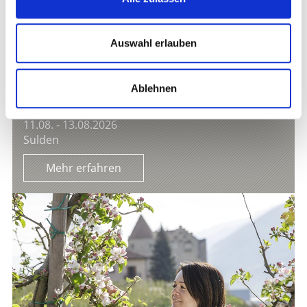
MUSEUMSFÜHRUNG - GESCHICHTE(N) AUS DEM
Auswahl erlauben
ORTLERGEBIET
Führungen/Besichtigungen
Museumsführung im Museum für das
Ablehnen
Ortlergebiet in Sulden.
11.08. - 13.08.2026
Sulden
Mehr erfahren