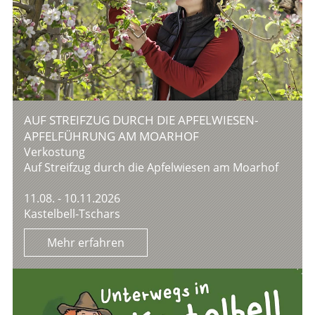
AUF STREIFZUG DURCH DIE APFELWIESEN-
APFELFÜHRUNG AM MOARHOF
Verkostung
Auf Streifzug durch die Apfelwiesen am Moarhof
11.08. - 10.11.2026
Kastelbell-Tschars
Mehr erfahren