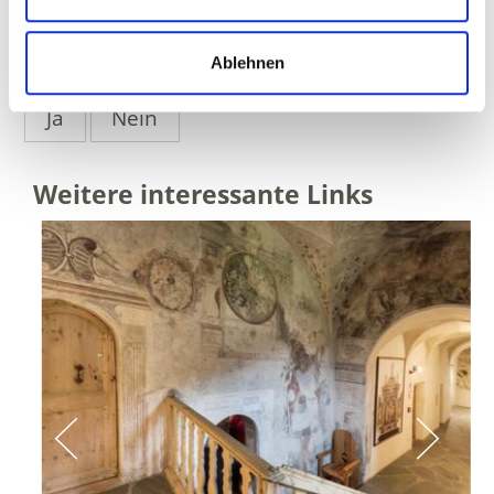
Ablehnen
WAR DER INHALT FÜR SIE HILFREICH?
Ja
Nein
Weitere interessante Links