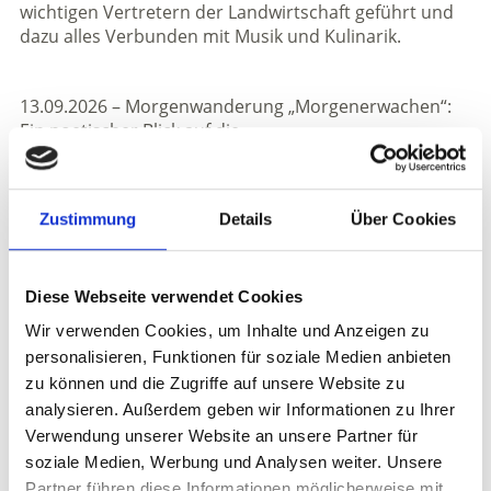
wichtigen Vertretern der Landwirtschaft geführt und
dazu alles Verbunden mit Musik und Kulinarik.
13.09.2026 – Morgenwanderung „Morgenerwachen“:
Ein poetischer Blick auf die
Sommerzeit. Treffpunkt ist um 07:00 Uhr bei der
Frauenkirche im Stadtzentrum.
Zustimmung
Details
Über Cookies
16.09.2026 – Glurns kocht: Bei diesem kulinarischen
Event verwandelt sich die kleinste Stadt
Südtirols in eine Bühne für regionale Genusskultur.
Diese Webseite verwendet Cookies
Talentierte Köche präsentieren live
Wir verwenden Cookies, um Inhalte und Anzeigen zu
kreative Gerichte aus hochwertigen Zutaten und
personalisieren, Funktionen für soziale Medien anbieten
rücken die Palabirne ins Rampenlicht.
zu können und die Zugriffe auf unsere Website zu
20.09.2026 – Palabirasunnta: Den krönenden
analysieren. Außerdem geben wir Informationen zu Ihrer
Abschluss bildet das Erntedankfest. Nach dem
Verwendung unserer Website an unsere Partner für
Kirchengang und der Prozession wird im „Glurns
soziale Medien, Werbung und Analysen weiter. Unsere
Festival“ ab 10:00 Uhr gefeiert. Es gibt
Partner führen diese Informationen möglicherweise mit