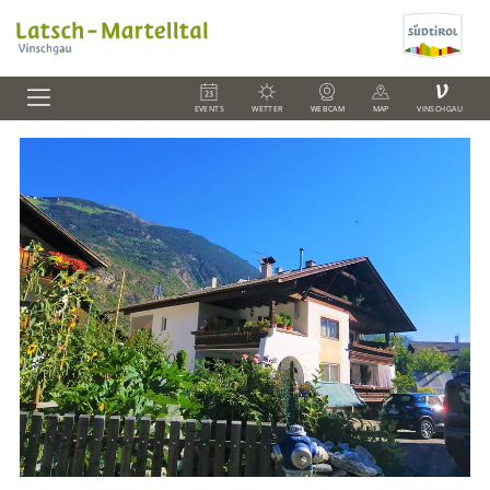
V
EVENTS
WETTER
WEBCAM
MAP
VINSCHGAU