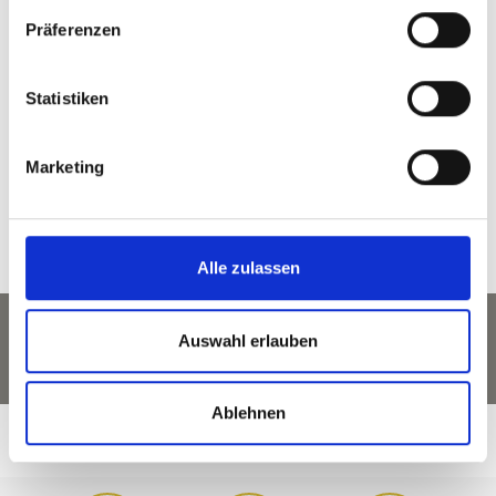
zurück zu den Top Events
Präferenzen
Statistiken
WAR DER INHALT FÜR SIE HILFREICH?
Ja
Nein
Marketing
Alle zulassen
Auswahl erlauben
Ablehnen