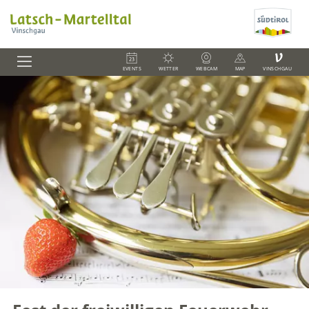
V
EVENTS
WETTER
WEBCAM
MAP
VINSCHGAU