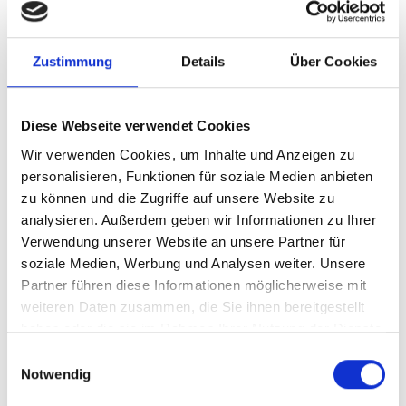
Unterhaltung sowie Speis und Trank ist natürlich
bestens gesorgt.
Zustimmung
Details
Über Cookies
Informationen
https://www.ff-latsch.com
Diese Webseite verwendet Cookies
Anmeldung erforderlich
Wir verwenden Cookies, um Inhalte und Anzeigen zu
personalisieren, Funktionen für soziale Medien anbieten
Veranstaltungsort
zu können und die Zugriffe auf unsere Website zu
Festplatz - LATSCH
analysieren. Außerdem geben wir Informationen zu Ihrer
Verwendung unserer Website an unsere Partner für
soziale Medien, Werbung und Analysen weiter. Unsere
Veranstalter
Freiwillige Feuerwehr Latsch
Partner führen diese Informationen möglicherweise mit
Latsch 39021
weiteren Daten zusammen, die Sie ihnen bereitgestellt
ff.latsch@lfvbz.org
haben oder die sie im Rahmen Ihrer Nutzung der Dienste
https://www.ff-latsch.com
gesammelt haben.
Einwilligungsauswahl
Tel.
+39 0473 623079
Notwendig