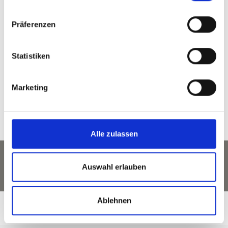
zurück zu den Top Events
Präferenzen
Statistiken
WAR DER INHALT FÜR SIE HILFREICH?
Ja
Nein
Marketing
Alle zulassen
Auswahl erlauben
Ablehnen