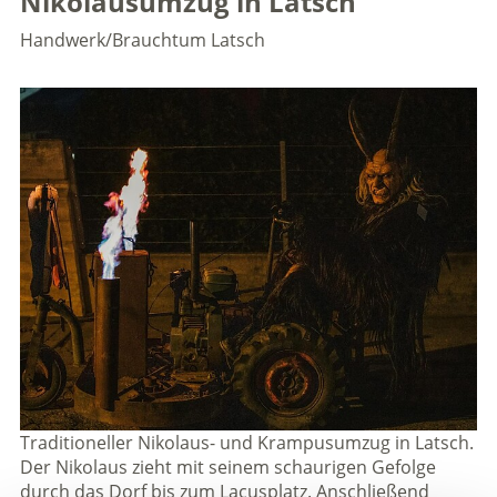
Nikolausumzug in Latsch
Handwerk/Brauchtum
Latsch
Traditioneller Nikolaus- und Krampusumzug in Latsch.
Der Nikolaus zieht mit seinem schaurigen Gefolge
durch das Dorf bis zum Lacusplatz. Anschließend