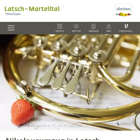
V
EVENTS
WETTER
WEBCAM
MAP
VINSCHGAU