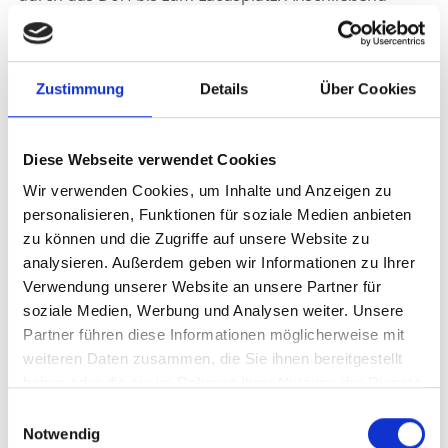
Nikolauserzählung sowie Päckchenübergabe und
After-Show-Party.
Route: Feuerwehrhalle, Marktstraße, Mode Galerie Leo
Zustimmung
Details
Über Cookies
(Showplatz), Lacusplatz
Anmeldung erforderlich
Diese Webseite verwendet Cookies
Wir verwenden Cookies, um Inhalte und Anzeigen zu
Veranstaltungsort
personalisieren, Funktionen für soziale Medien anbieten
- Latsch
zu können und die Zugriffe auf unsere Website zu
analysieren. Außerdem geben wir Informationen zu Ihrer
Veranstalter
Verwendung unserer Website an unsere Partner für
Latscher Tuifl
soziale Medien, Werbung und Analysen weiter. Unsere
Jaufengasse 18
Partner führen diese Informationen möglicherweise mit
Latsch 39021
weiteren Daten zusammen, die Sie ihnen bereitgestellt
info@latschertuifl.com
haben oder die sie im Rahmen Ihrer Nutzung der Dienste
www.latschertuifl.com
gesammelt haben.
Tel.
+39 331 9693800
Einwilligungsauswahl
Notwendig