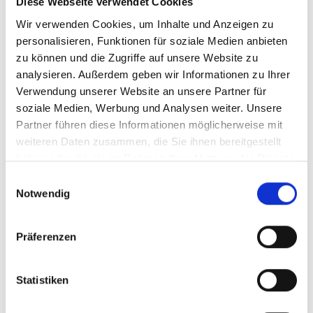
Diese Webseite verwendet Cookies
Wir verwenden Cookies, um Inhalte und Anzeigen zu
NIKOLAUSKIRCHE LATSCH
personalisieren, Funktionen für soziale Medien anbieten
Hauptplatz 14
zu können und die Zugriffe auf unsere Website zu
39021
Latsch
analysieren. Außerdem geben wir Informationen zu Ihrer
info@latsch.it
Verwendung unserer Website an unsere Partner für
T
+39 0473 62 31 09
soziale Medien, Werbung und Analysen weiter. Unsere
Partner führen diese Informationen möglicherweise mit
weiteren Daten zusammen, die Sie ihnen bereitgestellt
haben oder die sie im Rahmen Ihrer Nutzung der Dienste
gesammelt haben.
zurück zur Übersicht
Einwilligungsauswahl
Notwendig
Präferenzen
WAR DER INHALT FÜR SIE HILFREICH?
Ja
Nein
Statistiken