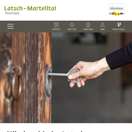
V
EVENTS
WETTER
WEBCAM
MAP
VINSCHGAU