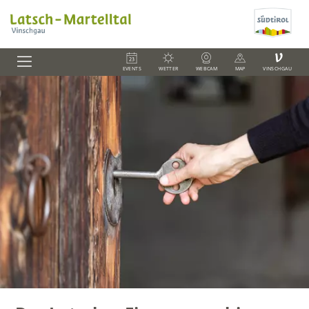
V
EVENTS
WETTER
WEBCAM
MAP
VINSCHGAU