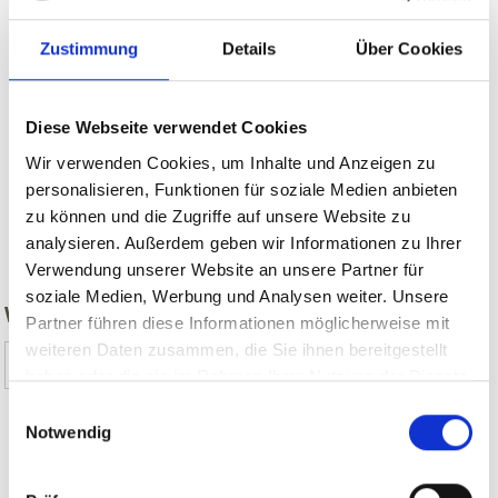
Zustimmung
Details
Über Cookies
Diese Webseite verwendet Cookies
Wir verwenden Cookies, um Inhalte und Anzeigen zu
personalisieren, Funktionen für soziale Medien anbieten
zu können und die Zugriffe auf unsere Website zu
zurück
analysieren. Außerdem geben wir Informationen zu Ihrer
Verwendung unserer Website an unsere Partner für
soziale Medien, Werbung und Analysen weiter. Unsere
WAR DER INHALT FÜR SIE HILFREICH?
Partner führen diese Informationen möglicherweise mit
weiteren Daten zusammen, die Sie ihnen bereitgestellt
Ja
Nein
haben oder die sie im Rahmen Ihrer Nutzung der Dienste
gesammelt haben.
Einwilligungsauswahl
Notwendig
THEMENWEGE IM VINSCHGAU AUF KARTE
ANZEIGEN