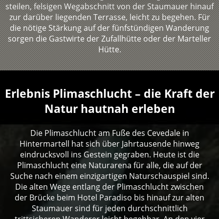
steilen, felsigen Wegabschnitt von der Staumauer hinauf
zur darüber liegenden Terrasse, leicht zu begehen. Für
die nötige Stärkung auf der fünfstündigen Wanderung
sorgen die Gastwirte der Zufallhütte oder der Marteller
Hütte.
Erlebnis Plimaschlucht – die Kraft der
Natur hautnah erleben
Die Plimaschlucht am Fuße des Cevedale in
Hintermartell hat sich über Jahrtausende hinweg
eindrucksvoll ins Gestein gegraben. Heute ist die
Plimaschlucht eine Naturarena für alle, die auf der
Suche nach einem einzigartigen Naturschauspiel sind.
Die alten Wege entlang der Plimaschlucht zwischen
der Brücke beim Hotel Paradiso bis hinauf zur alten
Staumauer sind für jeden durchschnittlich
trittsicheren Wanderer leicht begehbar. An den vier