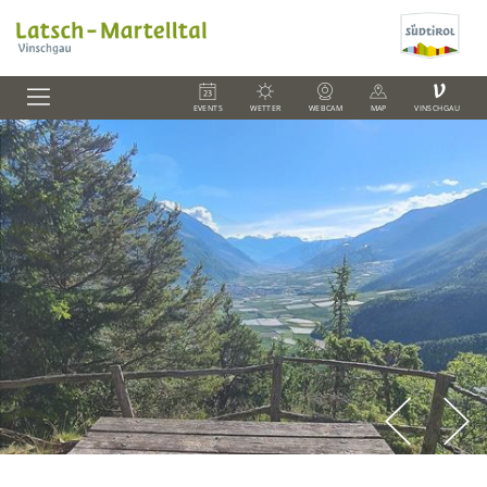
V
EVENTS
WETTER
WEBCAM
MAP
VINSCHGAU