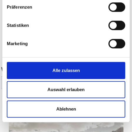
Präferenzen
Statistiken
Marketing
zurück
WAR DER INHALT FÜR SIE HILFREICH?
Alle zulassen
Ja
Nein
Auswahl erlauben
Weitere interessante Links
Ablehnen