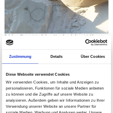
Erleben Sie meisterlichen Handwerkskunst inkl.
Besichtigung der „Lasa Marmo" & Besuch der Laaser
Marmorwelt. Abschluss beim traditionsreichen
Steinmetz Mayr Josef mit Geschichten über die
Zustimmung
Details
Über Cookies
Verarbeitung und künstlerische Gestaltung des Laaser
Marmors.
Diese Webseite verwendet Cookies
Keine Anmeldung erforderlich
Wir verwenden Cookies, um Inhalte und Anzeigen zu
Informationen
personalisieren, Funktionen für soziale Medien anbieten
https://www.marmorplus.it
zu können und die Zugriffe auf unsere Website zu
analysieren. Außerdem geben wir Informationen zu Ihrer
Anmeldung erforderlich
Verwendung unserer Website an unsere Partner für
Anmeldung:
Keine Anmeldung erforderlich
soziale Medien, Werbung und Analysen weiter. Unsere