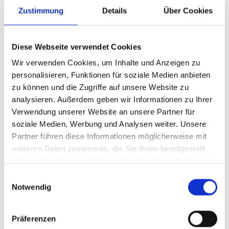
Zustimmung
Details
Über Cookies
In unmittelbarer Nähe der Kirche befindet sich ein
große Parkplatz, zu der Kirche sind es dann noch
ca. 2 Gehminuten.
Diese Webseite verwendet Cookies
Wir verwenden Cookies, um Inhalte und Anzeigen zu
Öffentliche Verkehrsmittel
personalisieren, Funktionen für soziale Medien anbieten
Taufers im Münstertal ist mit dem Postbus (811)
zu können und die Zugriffe auf unsere Website zu
zu erreichen, dieser startet am Bahnhof von Mals.
analysieren. Außerdem geben wir Informationen zu Ihrer
Verwendung unserer Website an unsere Partner für
soziale Medien, Werbung und Analysen weiter. Unsere
Partner führen diese Informationen möglicherweise mit
Status
weiteren Daten zusammen, die Sie ihnen bereitgestellt
geöffnet
haben oder die sie im Rahmen Ihrer Nutzung der Dienste
gesammelt haben.
Einwilligungsauswahl
Notwendig
GPX herunterladen
Präferenzen