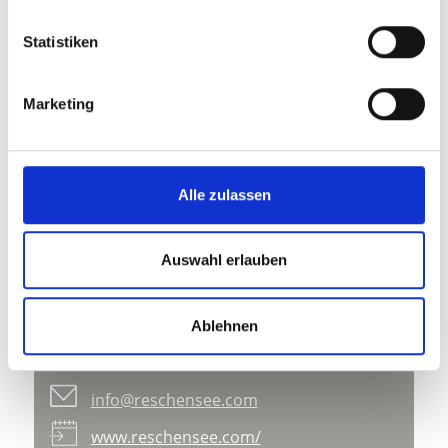
Statistiken
V
Marketing
Alle zulassen
St.-Johann-Kirche in Taufers im
Münstertal
Auswahl erlauben
St.-Johann-Straße
39020 Taufers i.M.
Ablehnen
+39 0473 831 190
info@reschensee.com
www.reschensee.com/