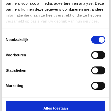
partners voor social media, adverteren en analyse. Deze
partners kunnen deze gegevens combineren met andere
informatie die u aan ze heeft verstrekt of die ze hebben
verzameld op basis van uw gebruik van hun services.
V
Toestemmingsselectie
Noodzakelijk
Voorkeuren
St. Johann´s Church in Taufers i.M.
St.-Johann-Straße
Statistieken
39020 Taufers i.M.
Marketing
+39 0473 831 190
info@reschensee.com
www.reschensee.com/
Alles toestaan