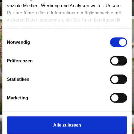
soziale Medien, Werbung und Analysen weiter. Unsere
Partner führen diese Informationen möglicherweise mit
weiteren Daten zusammen, die Sie ihnen bereitgestellt
haben oder die sie im Rahmen Ihrer Nutzung der Dienste
gesammelt haben.
Einwilligungsauswahl
GLURNS
Notwendig
Präferenzen
Unterhalb des Tartscher Bühels im Obervinschgau liegt
die Kleinstadt Glurns mit seiner vollständig erhaltenen
Statistiken
...
Mehr erfahren
Marketing
Alle zulassen