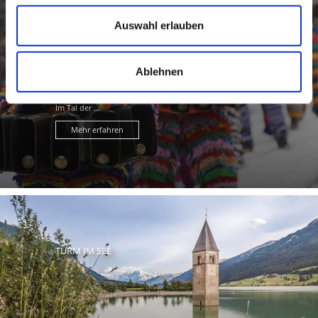
BRAUCHTUM
Auswahl erlauben
Ablehnen
Traditionen und gelebtes Brauchtum treffen im
Vinschgau in Südtirol auf Pioniergeist und Innovation.
Im Tal der ...
Mehr erfahren
TURM IM SEE