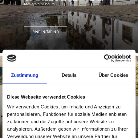
Mountain Museum ...
Mehr erfahren
Zustimmung
Details
Über Cookies
MARMOR
Diese Webseite verwendet Cookies
Wir verwenden Cookies, um Inhalte und Anzeigen zu
Das weiße Gold aus dem Vinschgau. Am Fuß des
personalisieren, Funktionen für soziale Medien anbieten
Nördersberges türmen sich die strahlend weißen Blöcke,
die mit der Laaser ...
zu können und die Zugriffe auf unsere Website zu
analysieren. Außerdem geben wir Informationen zu Ihrer
Mehr erfahren
Verwendung unserer Website an unsere Partner für