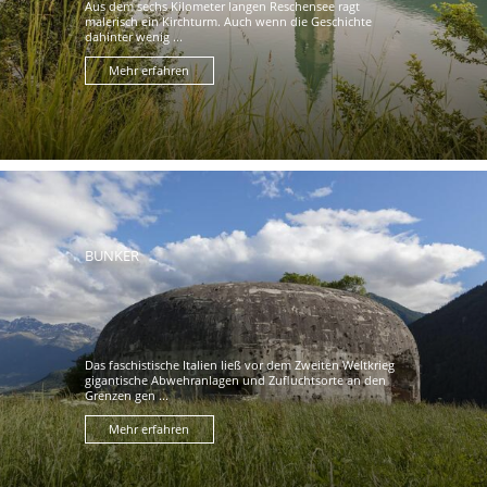
Aus dem sechs Kilometer langen Reschensee ragt
malerisch ein Kirchturm. Auch wenn die Geschichte
dahinter wenig ...
Mehr erfahren
BUNKER
Das faschistische Italien ließ vor dem Zweiten Weltkrieg
gigantische Abwehranlagen und Zufluchtsorte an den
Grenzen gen ...
Mehr erfahren