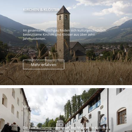
KIRCHEN & KLÖSTER
Im gesamten Vinschgau finden sich kulturgeschichtlich
bedeutsame Kirchen und Klöster aus über zehn
Jahrhunderten.
Mehr erfahren
MUSEEN
Die Publikumsmagneten unter den Museen im Kulturtal
Vinschgau sind die beiden Standorte des Messner