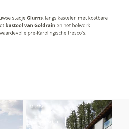
euwse stadje
Glurns
, langs kastelen met kostbare
het
kasteel van Goldrain
en het bolwerk
waardevolle pre-Karolingische fresco's.
MUSEA
Meer weten