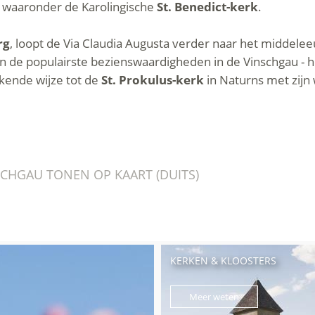
s, waaronder de Karolingische
St. Benedict-kerk
.
rg
, loopt de Via Claudia Augusta verder naar het middele
an de populairste bezienswaardigheden in de Vinschgau - 
kkende wijze tot de
St. Prokulus-kerk
in Naturns met zijn 
CHGAU TONEN OP KAART (DUITS)
KERKEN & KLOOSTERS
Meer weten