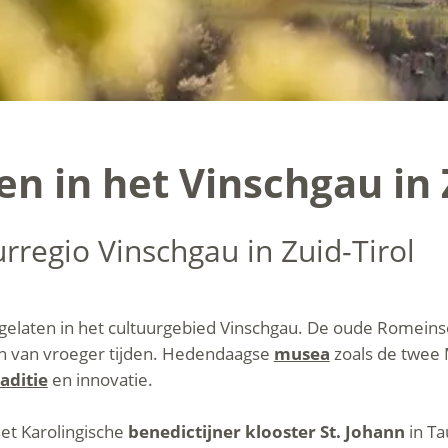
 in het Vinschgau in Z
rregio Vinschgau in Zuid-Tirol
gelaten in het cultuurgebied Vinschgau. De oude Romein
gen van vroeger tijden. Hedendaagse
musea
zoals de twee
raditie
en innovatie.
het Karolingische
benedictijner klooster St. Johann
in Ta