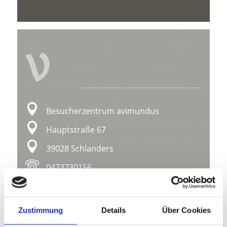
V
Besucherzentrum avimundus
Hauptstraße 67
39028 Schlanders
0473730156
info@avimundus.com
www.nationalpark-stelvio.it
Zustimmung
Details
Über Cookies