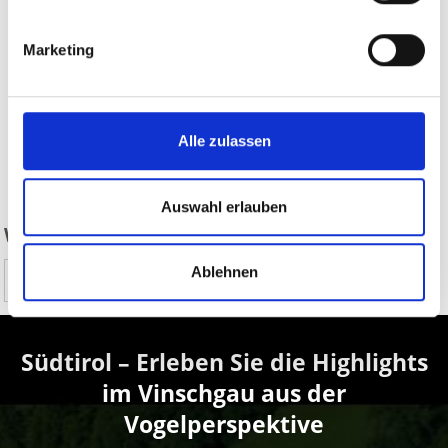
Marketing
Alle zulassen
zurück
Auswahl erlauben
WAR DER INHALT FÜR SIE HILFREICH?
Ablehnen
Ja
Nein
Südtirol – Erleben Sie die Highlights
im Vinschgau aus der
Vogelperspektive