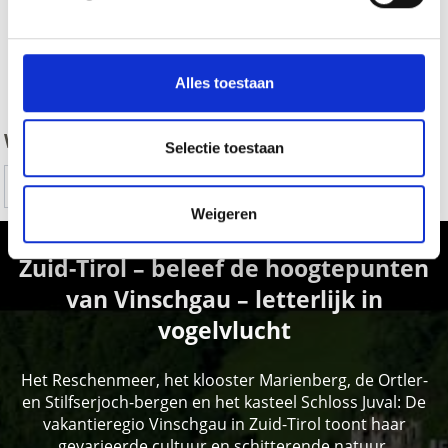
zurück
Alles toestaan
WAS DE INHOUD NUTTIG VOOR U?
Selectie toestaan
Ja
No
Weigeren
Zuid-Tirol – beleef de hoogtepunten
van Vinschgau – letterlijk in
vogelvlucht
Het Reschenmeer, het klooster Marienberg, de Ortler-
en Stilfserjoch-bergen en het kasteel Schloss Juval: De
vakantieregio Vinschgau in Zuid-Tirol toont haar
gevarieerde cultuur en schitterende natuur.