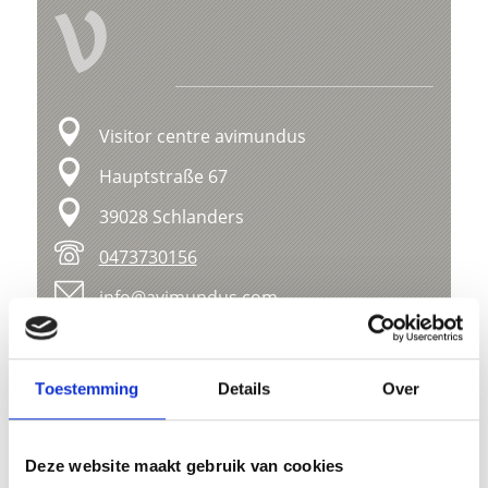
V
Visitor centre avimundus
Hauptstraße 67
39028 Schlanders
0473730156
info@avimundus.com
www.nationalpark-stelvio.it
Toestemming
Details
Over
Kaart- en hoogteprofiel
Impressies
Deze website maakt gebruik van cookies