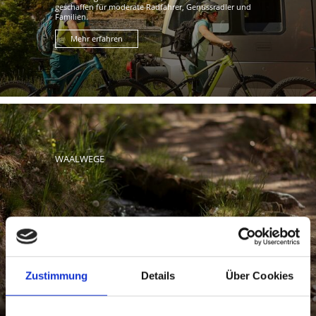
geschaffen für moderate Radfahrer, Genussradler und
Familien.
Mehr erfahren
WAALWEGE
Waalwege sind einfache und beliebte
Familienwanderwege. Die schmalen Pfade ziehen sich
durch das Tal oder an den Hängen ...
Mehr erfahren
Zustimmung
Details
Über Cookies