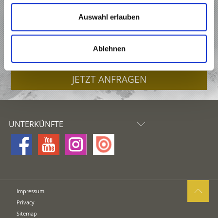
URLAUB IN KASTELBELL-TSCHARS
Auswahl erlauben
ANGEBOTE
Ablehnen
UNTERKÜNFTE
JETZT ANFRAGEN
UNTERKÜNFTE
Impressum
Privacy
Sitemap