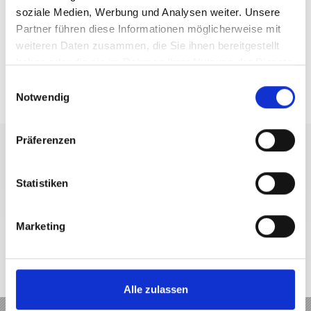
soziale Medien, Werbung und Analysen weiter. Unsere
Partner führen diese Informationen möglicherweise mit
weiteren Daten zusammen, die Sie ihnen bereitgestellt
haben oder die sie im Rahmen Ihrer Nutzung der Dienste
gesammelt haben.
Einwilligungsauswahl
VINSCHGAUCARD
Notwendig
Präferenzen
Statistiken
+39 0473 62 41 93
info@kastelbell-tschars.com
Marketing
Interaktive Karte
Alle zulassen