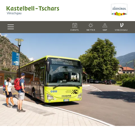
V
EVENTS
WETTER
MAP
VINSCHGAU