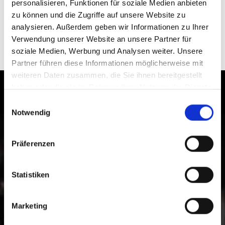
personalisieren, Funktionen für soziale Medien anbieten
zu können und die Zugriffe auf unsere Website zu
analysieren. Außerdem geben wir Informationen zu Ihrer
Verwendung unserer Website an unsere Partner für
SÜDTIROL GUEST PASS VINSCHGAU
soziale Medien, Werbung und Analysen weiter. Unsere
Partner führen diese Informationen möglicherweise mit
weiteren Daten zusammen, die Sie ihnen bereitgestellt
haben oder die sie im Rahmen Ihrer Nutzung der Dienste
Kultur und Brauchtum im Vinschgau
gesammelt haben.
Einwilligungsauswahl
erleben
Notwendig
Auf historischen Spuren im Vinschgau. Ab nach
Präferenzen
Südtirol um persönlich zahlreiche Kulturstätten und
die Vinschger Lebensart zu entdecken und nicht nur
davon zu träumen.
Statistiken
Marketing