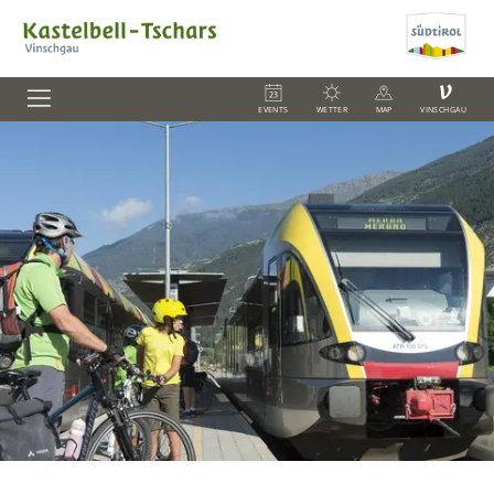
V
EVENTS
WETTER
MAP
VINSCHGAU