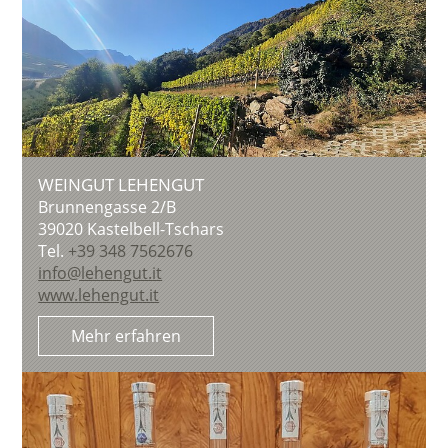
WEINGUT LEHENGUT
Brunnengasse 2/B
39020
Kastelbell-Tschars
Tel.
+39 348 7562676
info@lehengut.it
www.lehengut.it
Mehr erfahren