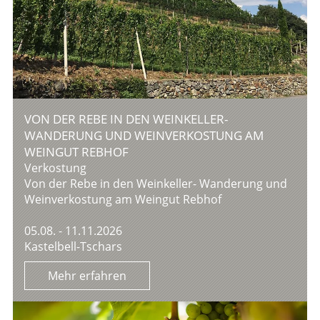
VON DER REBE IN DEN WEINKELLER-
WANDERUNG UND WEINVERKOSTUNG AM
WEINGUT REBHOF
Verkostung
Von der Rebe in den Weinkeller- Wanderung und
Weinverkostung am Weingut Rebhof
05.08. - 11.11.2026
Kastelbell-Tschars
Mehr erfahren