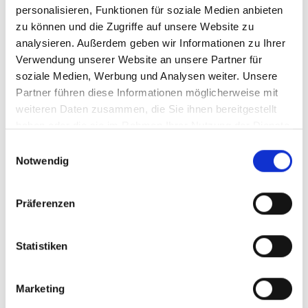
personalisieren, Funktionen für soziale Medien anbieten
zu können und die Zugriffe auf unsere Website zu
analysieren. Außerdem geben wir Informationen zu Ihrer
Verwendung unserer Website an unsere Partner für
soziale Medien, Werbung und Analysen weiter. Unsere
Partner führen diese Informationen möglicherweise mit
weiteren Daten zusammen, die Sie ihnen bereitgestellt
haben oder die sie im Rahmen Ihrer Nutzung der Dienste
gesammelt haben.
Einwilligungsauswahl
WEINGUT REBHOF
Notwendig
Römerstraße 23
39020
Kastelbell-Tschars
Tel.
+39 335 5927008
Präferenzen
info@rebhof-vinschgau.com
www.rebhof-vinschgau.com
Statistiken
Mehr erfahren
Marketing