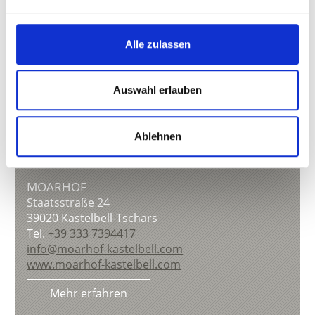
Alle zulassen
Auswahl erlauben
Ablehnen
MOARHOF
Staatsstraße 24
39020
Kastelbell-Tschars
Tel.
+39 333 7394417
info@moarhof-kastelbell.com
www.moarhof-kastelbell.com
Mehr erfahren