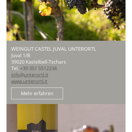
WEINGUT CASTEL JUVAL UNTERORTL
Juval 1/B
39020
Kastelbell-Tschars
Tel.
+39 351 5512238
info@unterortl.it
www.unterortl.it
Mehr erfahren