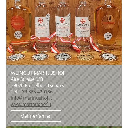
WEINGUT MARINUSHOF
Alte Straße 9/B
39020
Kastelbell-Tschars
Tel.
+39 335 420136
info@marinushof.it
www.marinushof.it
Mehr erfahren