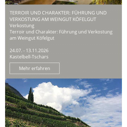
TERROIR UND CHARAKTER: FÜHRUNG UND
VERKOSTUNG AM WEINGUT KÖFELGUT
Verkostung
Terroir und Charakter: Führung und Verkostung
am Weingut Köfelgut
24.07. - 13.11.2026
Kastelbell-Tschars
Mehr erfahren