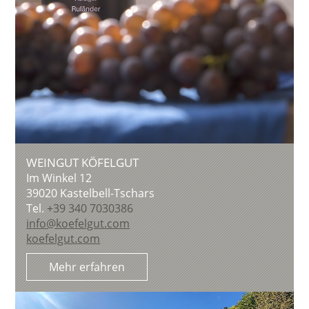
WEINGUT KÖFELGUT
Im Winkel 12
39020
Kastelbell-Tschars
Tel.
+39 340 7030386
info@koefelgut.com
koefelgut.com
Mehr erfahren