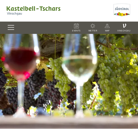
V
EVENTS
WETTER
MAP
VINSCHGAU