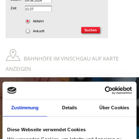
BAHNHÖFE IM VINSCHGAU AUF KARTE
ANZEIGEN
Fahrplanauskunft
Zustimmung
Details
Über Cookies
Stets gut informiert. Auf dieser Seite finden Sie den Online-Fahrplan der
Vinscher Bahn und der öffentlichen Busse, damit Sie ihren Urlaub
Diese Webseite verwendet Cookies
punktgenau planen können.