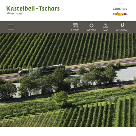
V
EVENTS
WETTER
MAP
VINSCHGAU