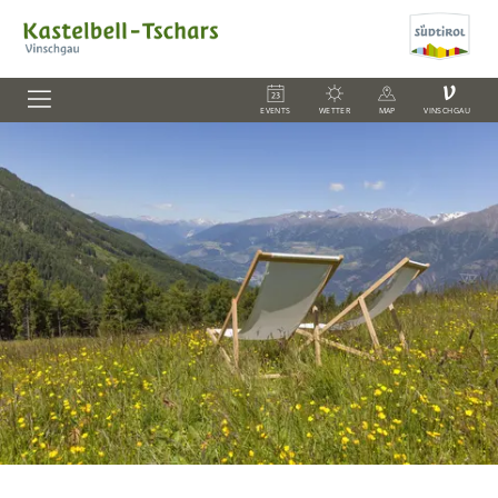
V
EVENTS
WETTER
MAP
VINSCHGAU