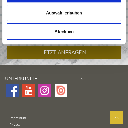
URLAUB IN KASTELBELL-TSCHARS
Auswahl erlauben
ANGEBOTE
Ablehnen
UNTERKÜNFTE
JETZT ANFRAGEN
UNTERKÜNFTE
Impressum
Privacy