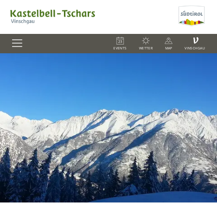
V
EVENTS
WETTER
MAP
VINSCHGAU