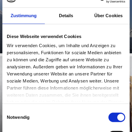
Einmalige Bergrouten für Skitourengeher erstrecken
Zustimmung
Details
Über Cookies
rund um die Ferienregion Kastelbell-Tschars, bis nach
Sulden im ...
Mehr erfahren
Diese Webseite verwendet Cookies
Wir verwenden Cookies, um Inhalte und Anzeigen zu
personalisieren, Funktionen für soziale Medien anbieten
zu können und die Zugriffe auf unsere Website zu
analysieren. Außerdem geben wir Informationen zu Ihrer
Verwendung unserer Website an unsere Partner für
SKIFAHREN
soziale Medien, Werbung und Analysen weiter. Unsere
Partner führen diese Informationen möglicherweise mit
weiteren Daten zusammen, die Sie ihnen bereitgestellt
haben oder die sie im Rahmen Ihrer Nutzung der Dienste
gesammelt haben.
Kastelbell-Tschars ist auch der ideale Ausgangspunkt für
Einwilligungsauswahl
echten Pistenspaß. So etwa im Skigebiet Schnalstal oder
Notwendig
Sulden ...
Mehr erfahren