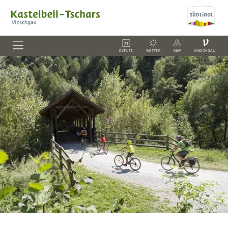
V
EVENTS
WETTER
MAP
VINSCHGAU