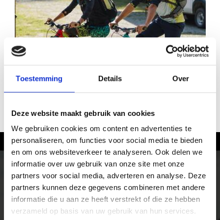
Toestemming
Details
Over
ÖTZI BIKE ACADEMY
Deze website maakt gebruik van cookies
We gebruiken cookies om content en advertenties te
personaliseren, om functies voor social media te bieden
Fietsen in het Vinschgau
en om ons websiteverkeer te analyseren. Ook delen we
informatie over uw gebruik van onze site met onze
partners voor social media, adverteren en analyse. Deze
Op de racefiets of de mountainbike, over almen en
partners kunnen deze gegevens combineren met andere
panoramaroutes, in het hooggebergte en over single
informatie die u aan ze heeft verstrekt of die ze hebben
trails terug naar het dal. Natuur en cultuur kun je in
het Vinschgau in Zuid-Tirol op alle hoogtes met de
verzameld op basis van uw gebruik van hun services.