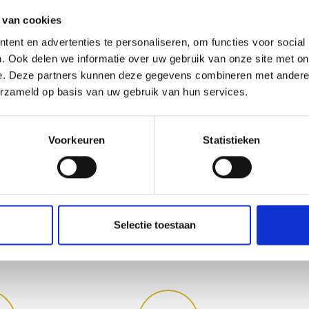
 van cookies
PAD DOOR DE
ent en advertenties te personaliseren, om functies voor social
. Ook delen we informatie over uw gebruik van onze site met on
e. Deze partners kunnen deze gegevens combineren met andere i
an de bron van de rivier
erzameld op basis van uw gebruik van hun services.
j de ingang van de
Voorkeuren
Statistieken
Selectie toestaan