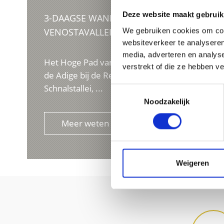
Deze website maakt gebruik
3-DAAGSE WANDELING – HOOGGEBERGTE
VENOSTAVALLEI
We gebruiken cookies om cont
websiteverkeer te analyseren
media, adverteren en analys
Het Hoge Pad van de Venostavallei, dat loopt v
verstrekt of die ze hebben v
de Adige bij de Reschenpas tot Kasteel Juval bi
Schnalstallei, ...
Toestemmingsselectie
Noodzakelijk
Meer weten
Weigeren