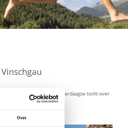
 Vinschgau
n en extra’s, waaronder een meerdaagse tocht over
Over