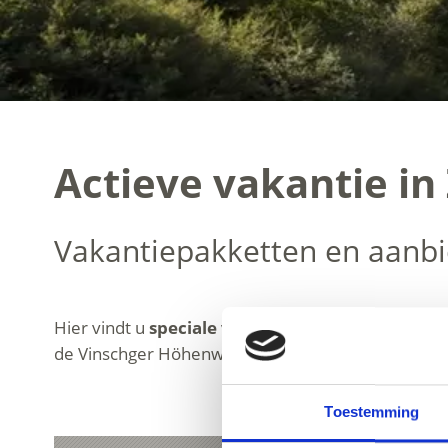
Actieve vakantie in 
Vakantiepakketten en aanbi
Hier vindt u
speciale vakantiepakketten
voor u
de Vinschger Höhenweg, een trekkingtocht, een to
Toestemming