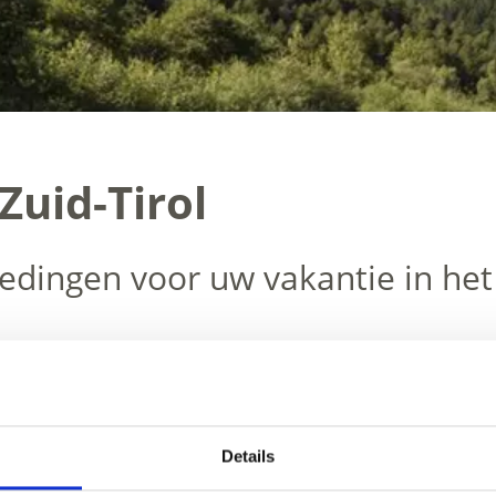
Zuid-Tirol
edingen voor uw vakantie in het
w
actieve vakantie
in Zuid-Tirol, inclusief overnachtinge
cht over oude smokkelpaden of een fietsvakantie.
Details