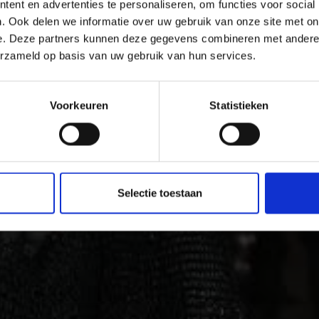
ent en advertenties te personaliseren, om functies voor social
. Ook delen we informatie over uw gebruik van onze site met on
e. Deze partners kunnen deze gegevens combineren met andere i
dsmuren en levendige tradities is het zonnige Vinschgau va
erzameld op basis van uw gebruik van hun services.
vakantie plezier en cultuur zoeken.
Voorkeuren
Statistieken
Selectie toestaan