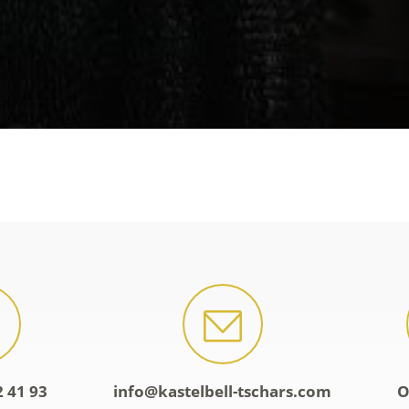
2 41 93
info@kastelbell-tschars.com
O