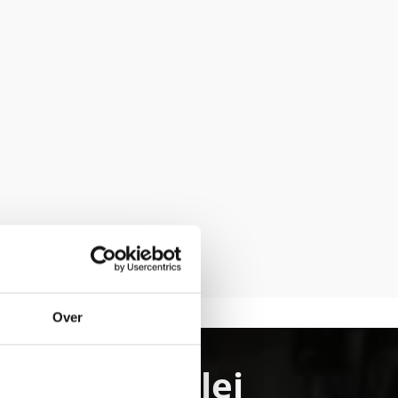
Over
nschgau vallei