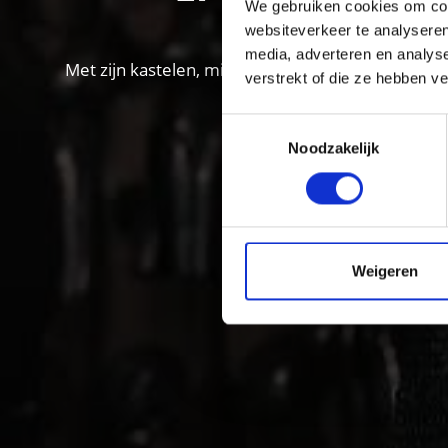
We gebruiken cookies om cont
websiteverkeer te analyseren
media, adverteren en analys
Met zijn kastelen, middeleeuwse klooster- en sta
verstrekt of die ze hebben v
Toestemmingsselectie
Noodzakelijk
Weigeren