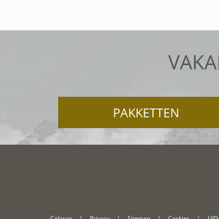
VAKA
PAKKETTEN
Coloron
|
Privacy
|
Sitemap
|
Cookies
|
UID