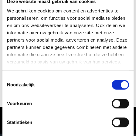
Deze website maakt gebruik van cookies
We gebruiken cookies om content en advertenties te
personaliseren, om functies voor social media te bieden
en om ons websiteverkeer te analyseren. Ook delen we
informatie over uw gebruik van onze site met onze
partners voor social media, adverteren en analyse. Deze
partners kunnen deze gegevens combineren met andere
informatie die u aan ze heeft verstrekt of die ze hebben
verzameld op basis van uw gebruik van hun services.
Toestemmingsselectie
Noodzakelijk
ORTLER ALPINSCHULE
Voorkeuren
Vinschgau in Zuid-Tirol – waar de
Statistieken
winter een belevenis wordt