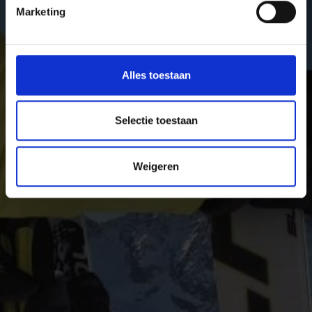
Marketing
In het Vinschgau genieten vakantiegangers van puur
winterplezier. Van eenzame winterwandelingen en
skitoeren tot vijf afwisselende en ultramoderne
skigebieden voor skiërs, snowboarders en rodelaars,
Alles toestaan
langlaufers en biatleten.
Selectie toestaan
Weigeren