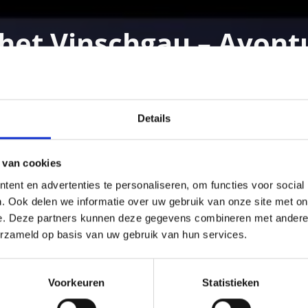
het Vinschgau – Avontu
lpine bergtochten: het uitgebreide net aan wandelpaden 
vakantieregio zelf.
Details
 van cookies
ent en advertenties te personaliseren, om functies voor social
. Ook delen we informatie over uw gebruik van onze site met on
e. Deze partners kunnen deze gegevens combineren met andere i
erzameld op basis van uw gebruik van hun services.
Voorkeuren
Statistieken