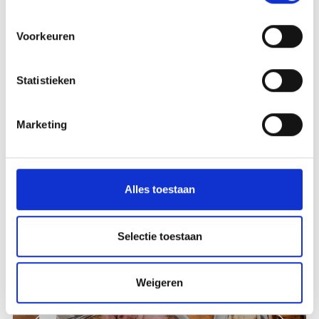
Voorkeuren
Statistieken
3-9- - 12-11-2026
Meer weten
Marketing
Alles toestaan
Meer interessante links
Selectie toestaan
Weigeren