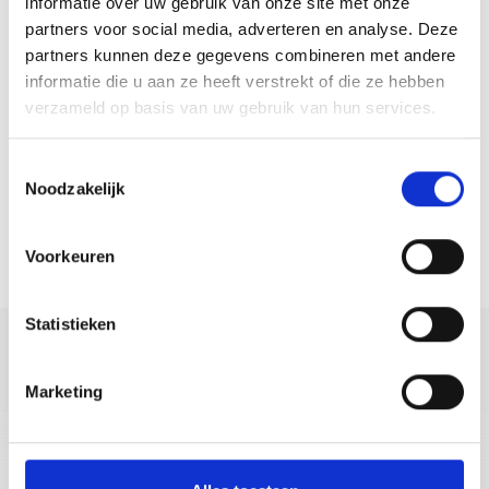
informatie over uw gebruik van onze site met onze
partners voor social media, adverteren en analyse. Deze
partners kunnen deze gegevens combineren met andere
informatie die u aan ze heeft verstrekt of die ze hebben
verzameld op basis van uw gebruik van hun services.
Ik heb de
privacyvoorwaarden
gelezen en ga ermee
Toestemmingsselectie
akkoord.
Noodzakelijk
*= Verplichte velden
Voorkeuren
Statistieken
Marketing
+39 0473 62 41 93
info@kastelbell-tschars.com