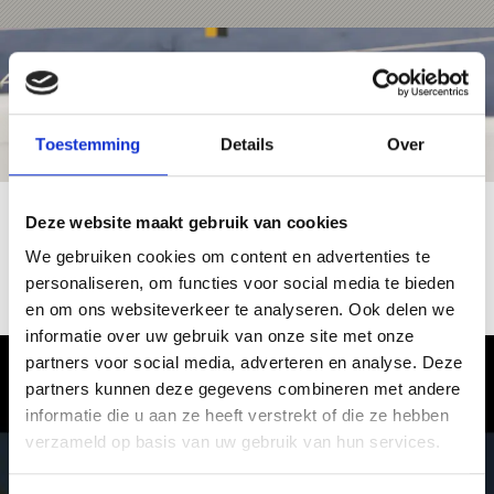
Toestemming
Details
Over
Deze website maakt gebruik van cookies
We gebruiken cookies om content en advertenties te
personaliseren, om functies voor social media te bieden
en om ons websiteverkeer te analyseren. Ook delen we
informatie over uw gebruik van onze site met onze
partners voor social media, adverteren en analyse. Deze
Vinschgau in Zuid-Tirol – waar de
partners kunnen deze gegevens combineren met andere
winter een belevenis wordt
informatie die u aan ze heeft verstrekt of die ze hebben
verzameld op basis van uw gebruik van hun services.
In het Vinschgau genieten vakantiegangers van puur