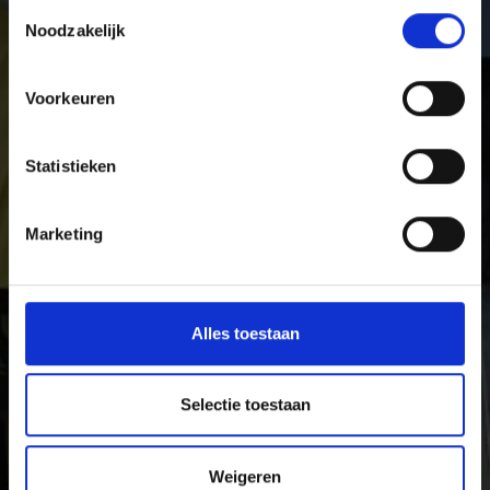
winterplezier. Van eenzame winterwandelingen en
Toestemmingsselectie
skitoeren tot vijf afwisselende en ultramoderne
Noodzakelijk
skigebieden voor skiërs, snowboarders en rodelaars,
langlaufers en biatleten.
Voorkeuren
Statistieken
Marketing
Alles toestaan
Selectie toestaan
Weigeren