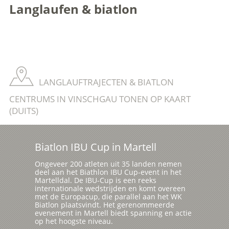
Langlaufen & biatlon
LANGLAUFTRAJECTEN & BIATLON
CENTRUMS IN VINSCHGAU TONEN OP KAART
(DUITS)
Biatlon IBU Cup in Martell
Ongeveer 200 atleten uit 35 landen nemen
deel aan het Biathlon IBU Cup-event in het
Martelldal. De IBU-Cup is een reeks
internationale wedstrijden en komt overeen
met de Europacup, die parallel aan het WK
Biatlon plaatsvindt. Het gerenommeerde
evenement in Martell biedt spanning en actie
op het hoogste niveau.